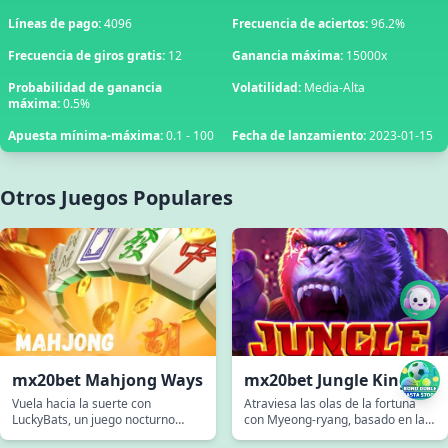
Líneas de pago:
4096
Frecuencia de aciertos:
96.2%
Frecuencia de giros gratis:
12
Ganancia máxima:
15000x
Probabilidad de ganancia
Volatilidad:
Media-Alta
máxima:
0.5%
Apuesta mínima-máxima:
0.1 - 100
Fecha de lanzamiento:
2023-01-15
Otros Juegos Populares
mx20bet Mahjong Ways
mx20bet Jungle King
Vuela hacia la suerte con
Atraviesa las olas de la fortuna
LuckyBats, un juego nocturno
con Myeong-ryang, basado en la
lleno de misterio...
épica batalla naval coreana...