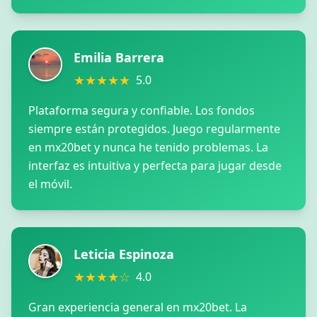
Emilia Barrera
★★★★★
5.0
Plataforma segura y confiable. Los fondos
siempre están protegidos. Juego regularmente
en mx20bet y nunca he tenido problemas. La
interfaz es intuitiva y perfecta para jugar desde
el móvil.
Leticia Espinoza
★★★★☆
4.0
Gran experiencia general en mx20bet. La