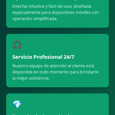
Interfaz intuitiva y fácil de usar, diseñada
especialmente para dispositivos móviles con
operación simplificada.
🎧
Servicio Profesional 24/7
Nuestro equipo de atención al cliente está
disponible en todo momento para brindarte
la mejor asistencia.
💎