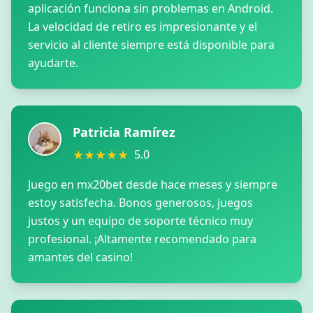
aplicación funciona sin problemas en Android.
La velocidad de retiro es impresionante y el
servicio al cliente siempre está disponible para
ayudarte.
Patricia Ramírez
★★★★★
5.0
Juego en mx20bet desde hace meses y siempre
estoy satisfecha. Bonos generosos, juegos
justos y un equipo de soporte técnico muy
profesional. ¡Altamente recomendado para
amantes del casino!