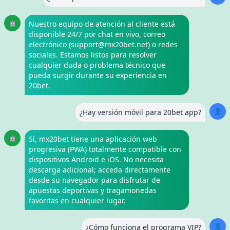
🤖
Nuestro equipo de atención al cliente está
disponible 24/7 por chat en vivo, correo
electrónico (
support@mx20bet.net
) o redes
sociales. Estamos listos para resolver
cualquier duda o problema técnico que
pueda surgir durante su experiencia en
20bet.
👤
¿Hay versión móvil para 20bet app?
🤖
Sí, mx20bet tiene una aplicación web
progresiva (PWA) totalmente compatible con
dispositivos Android e iOS. No necesita
descarga adicional; acceda directamente
desde su navegador para disfrutar de
apuestas deportivas y tragamonedas
favoritas en cualquier lugar.
👤
¿Cómo funciona el programa VIP?