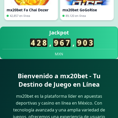
mx20bet Fa Chai Dozer
mx20bet GoGoRise
42,857 en línea
89,120 en línea
29/06/2026 Jua*** retiro exitoso 1,400 MXN 🏦
Jackpot
29/06/2026 Juan*** gano 29,000 MXN 🔥
4
2
8
,
9
,
8
29/06/2026 JuanD*** recibio bono 350 MXN 🎉
1
4
0
0
29/06/2026 JuanA*** recibio reembolso 1,160 MXN 🎊
MXN
29/06/2026 Ces*** pego el jackpot de 213,000 MXN 💥
29/06/2026 Ren*** retiro exitoso 11,100 MXN 🏦
29/06/2026 JuanAn*** retiro exitoso 4,200 MXN 🏦
29/06/2026 Gae*** retiro exitoso 11,800 MXN 💸
Bienvenido a mx20bet - Tu
29/06/2026 JuanF*** pego el jackpot de 200,000 MXN 🚀
Destino de Juego en Línea
29/06/2026 Alo*** gano 32,000 MXN 💰
29/06/2026 JuanDa*** recibio reembolso 200 MXN 🎊
mx20bet es la plataforma líder en apuestas
29/06/2026 JuanL*** recibio reembolso 960 MXN 🎊
deportivas y casino en línea en México. Con
29/06/2026 Ang*** recibio reembolso 1,060 MXN 💵
tecnología avanzada y una amplia variedad de
29/06/2026 JuanAl*** retiro exitoso 9,100 MXN 🏦
juegos, ofrecemos una experiencia de usuario