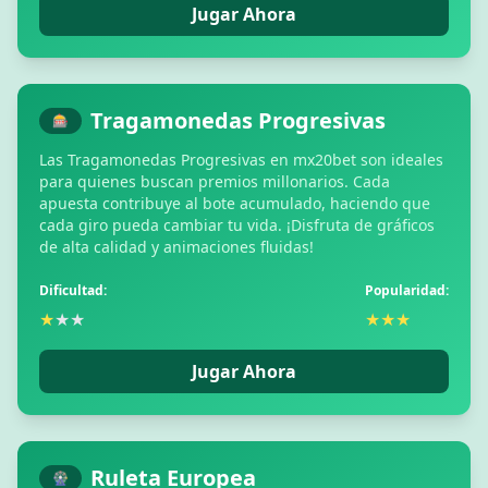
Jugar Ahora
Tragamonedas Progresivas
🎰
Las Tragamonedas Progresivas en mx20bet son ideales
para quienes buscan premios millonarios. Cada
apuesta contribuye al bote acumulado, haciendo que
cada giro pueda cambiar tu vida. ¡Disfruta de gráficos
de alta calidad y animaciones fluidas!
Dificultad:
Popularidad:
★
★
★
★
★
★
Jugar Ahora
Ruleta Europea
🎡