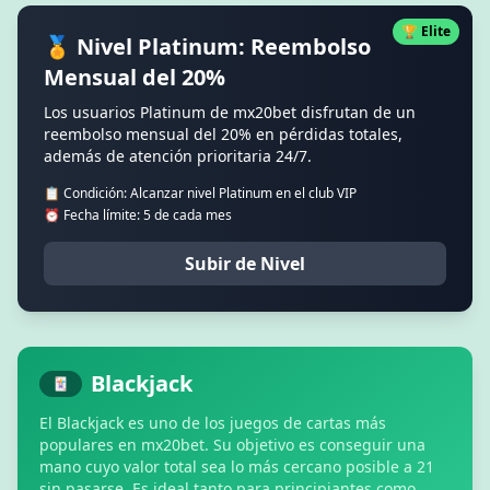
🏆 Elite
🏅 Nivel Platinum: Reembolso
Mensual del 20%
Los usuarios Platinum de mx20bet disfrutan de un
reembolso mensual del 20% en pérdidas totales,
además de atención prioritaria 24/7.
📋 Condición: Alcanzar nivel Platinum en el club VIP
⏰ Fecha límite: 5 de cada mes
Subir de Nivel
Blackjack
🃏
El Blackjack es uno de los juegos de cartas más
populares en mx20bet. Su objetivo es conseguir una
mano cuyo valor total sea lo más cercano posible a 21
sin pasarse. Es ideal tanto para principiantes como