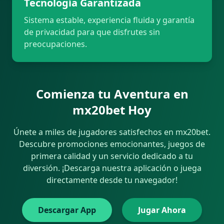
Tecnología Garantizada
Sistema estable, experiencia fluida y garantía
de privacidad para que disfrutes sin
preocupaciones.
Comienza tu Aventura en
mx20bet Hoy
Únete a miles de jugadores satisfechos en mx20bet.
Descubre promociones emocionantes, juegos de
primera calidad y un servicio dedicado a tu
diversión. ¡Descarga nuestra aplicación o juega
directamente desde tu navegador!
Descargar App
Jugar Ahora