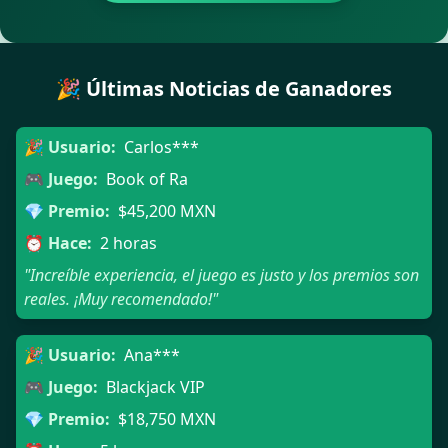
🎉 Últimas Noticias de Ganadores
🎉 Usuario:
Carlos***
🎮 Juego:
Book of Ra
💎 Premio:
$45,200 MXN
⏰ Hace:
2 horas
"Increíble experiencia, el juego es justo y los premios son
reales. ¡Muy recomendado!"
🎉 Usuario:
Ana***
🎮 Juego:
Blackjack VIP
💎 Premio:
$18,750 MXN