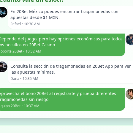
En 20Bet México puedes encontrar tragamonedas con
apuestas desde $1 MXN.
Rafael • 10:30 AM
Depende del juego, pero hay opciones económicas para todos
los bolsillos en 20Bet Casino.
Soporte 20Bet • 10:32 AM
Consulta la sección de tragamonedas en 20Bet App para ver
las apuestas mínimas.
Dana • 10:35 AM
Aprovecha el bono 20Bet al registrarte y prueba diferentes
tragamonedas sin riesgo.
Equipo 20Bet • 10:37 AM