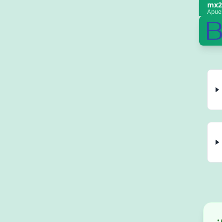
mx2
Apues
¿