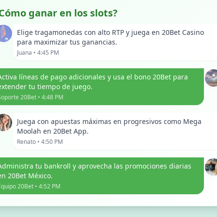
Cómo ganar en los slots?
Elige tragamonedas con alto RTP y juega en 20Bet Casino
para maximizar tus ganancias.
Juana • 4:45 PM
Activa líneas de pago adicionales y usa el bono 20Bet para
extender tu tiempo de juego.
Soporte 20Bet • 4:48 PM
Juega con apuestas máximas en progresivos como Mega
Moolah en 20Bet App.
Renato • 4:50 PM
Administra tu bankroll y aprovecha las promociones diarias
en 20Bet México.
Equipo 20Bet • 4:52 PM