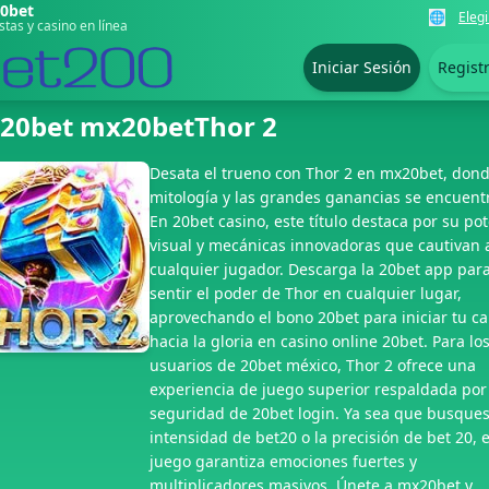
0bet
🌐
Elegi
tas y casino en línea
Iniciar Sesión
Regist
20bet mx20betThor 2
Desata el trueno con Thor 2 en mx20bet, dond
mitología y las grandes ganancias se encuent
En 20bet casino, este título destaca por su po
visual y mecánicas innovadoras que cautivan 
cualquier jugador. Descarga la 20bet app par
sentir el poder de Thor en cualquier lugar,
aprovechando el bono 20bet para iniciar tu c
hacia la gloria en casino online 20bet. Para lo
usuarios de 20bet méxico, Thor 2 ofrece una
experiencia de juego superior respaldada por 
seguridad de 20bet login. Ya sea que busques
intensidad de bet20 o la precisión de bet 20, 
juego garantiza emociones fuertes y
multiplicadores masivos. Únete a mx20bet y