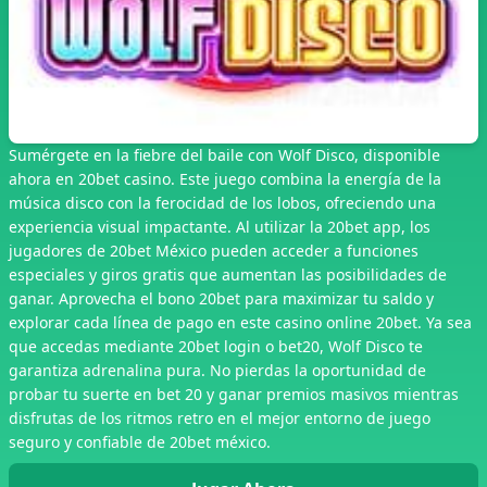
Sumérgete en la fiebre del baile con Wolf Disco, disponible
ahora en 20bet casino. Este juego combina la energía de la
música disco con la ferocidad de los lobos, ofreciendo una
experiencia visual impactante. Al utilizar la 20bet app, los
jugadores de 20bet México pueden acceder a funciones
especiales y giros gratis que aumentan las posibilidades de
ganar. Aprovecha el bono 20bet para maximizar tu saldo y
explorar cada línea de pago en este casino online 20bet. Ya sea
que accedas mediante 20bet login o bet20, Wolf Disco te
garantiza adrenalina pura. No pierdas la oportunidad de
probar tu suerte en bet 20 y ganar premios masivos mientras
disfrutas de los ritmos retro en el mejor entorno de juego
seguro y confiable de 20bet méxico.