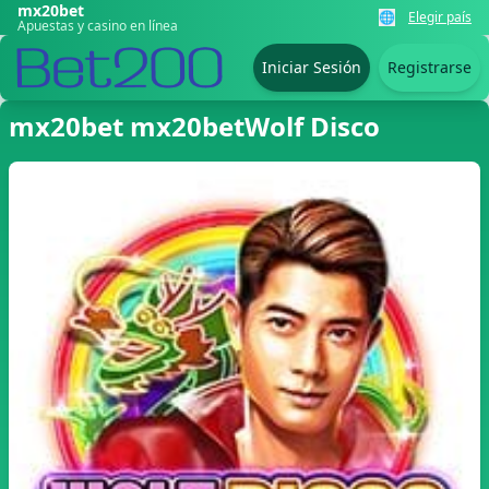
mx20bet
🌐
Elegir país
Apuestas y casino en línea
Iniciar Sesión
Registrarse
mx20bet mx20betWolf Disco